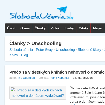
Úvod
O nás
Články
Videá
Knihy
Citáty
Mapa
Články > Unschooling
Sloboda učenia - Peter Gray
·
Unschooling
·
Slobodné školy
·
Knihy
·
Blog
Prečo sa v detských knihách nehovorí o domá
autor:
The Guardian
·
preklad:
Patrik Kubanka
· 13. Marec 2016
Členka siete ItWasLove
znamená Bolo krásne čí
vzdelávaním, píše o tom
obraz o domácom vzdelá