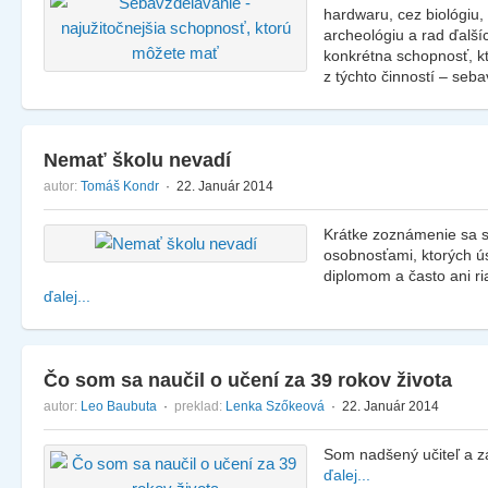
hardwaru, cez biológiu,
archeológiu a rad ďalš
konkrétna schopnosť, 
z týchto činností – seb
Nemať školu nevadí
autor:
Tomáš Kondr
· 22. Január 2014
Krátke zoznámenie sa 
osobnosťami, ktorých ú
diplomom a často ani r
ďalej...
Čo som sa naučil o učení za 39 rokov života
autor:
Leo Baubuta
·
preklad:
Lenka Szőkeová
· 22. Január 2014
Som nadšený učiteľ a z
ďalej...