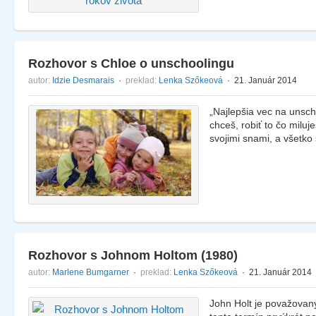
Rozhovor s Chloe o unschoolingu
autor:
Idzie Desmarais
·
preklad:
Lenka Szőkeová
· 21. Január 2014
„Najlepšia vec na unsch
chceš, robiť to čo miluj
svojimi snami, a všetk
Rozhovor s Johnom Holtom (1980)
autor:
Marlene Bumgarner
·
preklad:
Lenka Szőkeová
· 21. Január 2014
John Holt je považovan