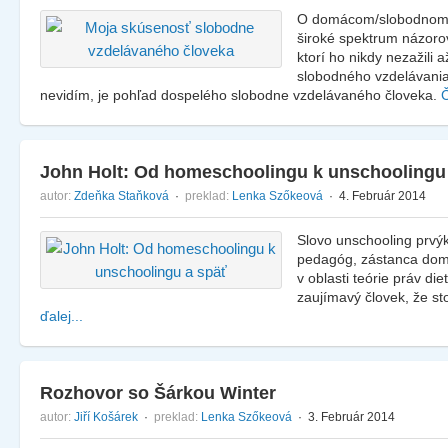
O domácom/slobodnom v
široké spektrum názorov
ktorí ho nikdy nezažili 
slobodného vzdelávania 
nevidím, je pohľad dospelého slobodne vzdelávaného človeka.
Č
John Holt: Od homeschoolingu k unschoolingu
autor:
Zdeňka Staňková
·
preklad:
Lenka Szőkeová
· 4. Február 2014
Slovo unschooling prvýk
pedagóg, zástanca dom
v oblasti teórie práv die
zaujímavý človek, že st
ďalej...
Rozhovor so Šárkou Winter
autor:
Jiří Košárek
·
preklad:
Lenka Szőkeová
· 3. Február 2014