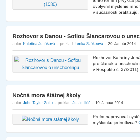
tento termín prvýkrát pou
ovplyvnil myslenie mnoh
v súčasnosti praktizujú.
Rozhovor s Danou - Sofiou Šlancarovou o uns
autor:
Kateřina Jonášová
·
preklad:
Lenka Szőkeová
· 20. Január 2014
Rozhovor Kataríny Joná
pre článok o unschoolin
v Respekte č. 37/2011)
Nočná mora štátnej školy
autor:
John Taylor Gatto
·
preklad:
Justín Illéš
· 10. Január 2014
Prečo napravovať systém
myšlienku jednotlivca?