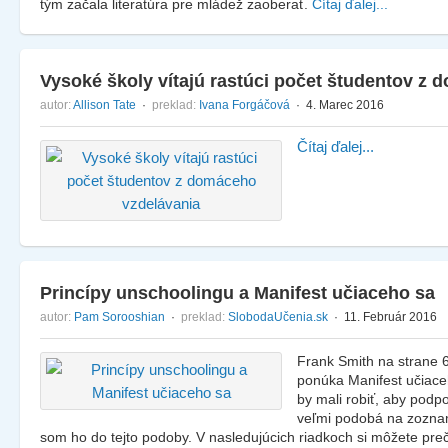
tým začala literatúra pre mládež zaoberať.
Čítaj ďalej...
Vysoké školy vítajú rastúci počet študentov z
autor:
Allison Tate
·
preklad:
Ivana Forgáčová
· 4. Marec 2016
Čítaj ďalej...
Princípy unschoolingu a Manifest učiaceho sa
autor:
Pam Sorooshian
·
preklad:
SlobodaUčenia.sk
· 11. Február 2016
Frank Smith na strane 6
ponúka Manifest učiace
by mali robiť, aby podpo
veľmi podobá na zoznam
som ho do tejto podoby. V nasledujúcich riadkoch si môžete pre