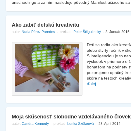
unschoolingu a za ním nasleduje pôvodný Manifest učiaceho sa
Ako zabiť detskú kreativitu
autor:
Nuria Pérez Paredes
·
preklad:
Peter Ščigulinský
· 8. Január 2015
Deti sa rodia ako kreatí
alebo štvrtý ročník v šk
S inteligenciou je to na
výsledok v priemere o 1
bohatšom na podnety stá
pozorujeme opačný tren
skóre na testoch kreati
ďalej...
Moja skúsenosť slobodne vzdelávaného človek
autor:
Candra Kennedy
·
preklad:
Lenka Szőkeová
· 23. Apríl 2014