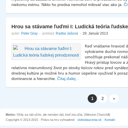
niekomu inému. Nikto ho predsa nemohol milovať viac ako ja.
Čí
Hrou sa stávame ľuďmi I: Ludická teória ľudske
autor:
Peter Gray
·
preklad:
Radka Jašová
· 29. Január 2013
Keď vnášame hravosť do
vytvárame ducha rovnos
umožňuje prekonať náš 
Hravý prístup lovcov a
relatívne mierumilovný život po stovky tisícov rokov pred vynál
dnešnej kultúre je možné hru a humor úspešne využívať k poraz
dominancie a hierarchie.
Čítaj ďalej...
1
2
»
Motto:
Vždy sa rád učím, ale nemám rád, keď ma učia. (Winston Churchill)
Copyright © 2013-2015 · Právo na hru vyhradené ·
slobodaucenia.sk
·
Kontakt