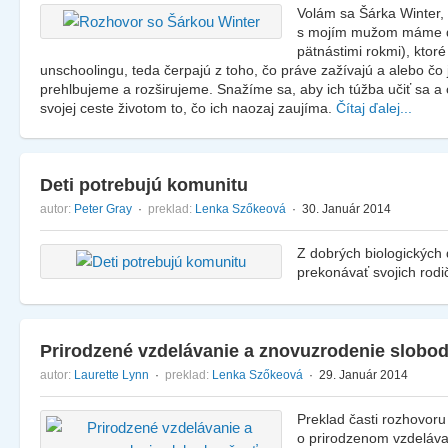
Volám sa Šárka Winter
s mojím mužom máme do
pätnástimi rokmi), ktor
unschoolingu, teda čerpajú z toho, čo práve zažívajú a alebo čo
prehlbujeme a rozširujeme. Snažíme sa, aby ich túžba učiť sa a 
svojej ceste životom to, čo ich naozaj zaujíma.
Čítaj ďalej...
Deti potrebujú komunitu
autor:
Peter Gray
·
preklad:
Lenka Szőkeová
· 30. Január 2014
Z dobrých biologických 
prekonávať svojich rodi
Prirodzené vzdelávanie a znovuzrodenie slobod
autor:
Laurette Lynn
·
preklad:
Lenka Szőkeová
· 29. Január 2014
Preklad časti rozhovor
o prirodzenom vzdeláv