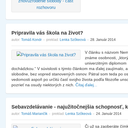
Pripravila vás škola na život?
autor:
Tomáš Kondr
·
preklad:
Lenka Szőkeová
· 28. Január 2014
V článku s názvom Nem
známe osobnosti, „ktor
univerzitným diplomom 
dochádzkou.“ V súvislosti s týmto článkom ma ďalej zaujímalo, ako
slobodne, bez vopred stanovených osnov. Pátral som teda po o
vedomosti aspoň po určitú časť svojho života podľa filozofie u
pozrieť na osudy niektorých z nich.
Čítaj ďalej...
Sebavzdelávanie - najužitočnejšia schopnosť, 
autor:
Tomáš Mariančík
·
preklad:
Lenka Szőkeová
· 24. Január 2014
Či už sa zaoberáte čím