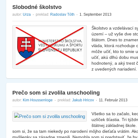
Slobodné školstvo
autor:
Urza
·
preklad:
Radoslav Tóth
· 1. September 2013
Školstvo a vzdelávací 
území – už vyše dve st
štátom. Dnes to znamená
vláda, ktorá rozhoduje o
môže učiť, kto to smie uč
učiť, akú dlhú dobu mu
hodnotený, a aký trest 
z uvedených nariadení
Prečo som si zvolila unschooling
autor:
Kim Houssenloge
·
preklad:
Jakub Hricov
· 11. Február 2013
Všetko sa to začalo, keď
uzlíček šťastia. Tri tý
štátnej základnej škole
som si, že sa tam niekedy po narodení môjho dieťaťa vrátim. Ako
myšlienky sa zásadne zmenili. Nemohla som si predstaviť, že by