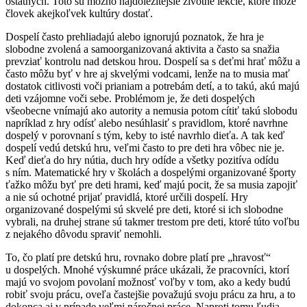
ostatných. Toto sú možno najdôležitejšie životné lekcie, ktoré môže
človek akejkoľvek kultúry dostať.
Dospelí často prehliadajú alebo ignorujú poznatok, že hra je
slobodne zvolená a samoorganizovaná aktivita a často sa snažia
prevziať kontrolu nad detskou hrou. Dospelí sa s deťmi hrať môžu a
často môžu byť v hre aj skvelými vodcami, lenže na to musia mať
dostatok citlivosti voči prianiam a potrebám detí, a to takú, akú majú
deti vzájomne voči sebe. Problémom je, že deti dospelých
všeobecne vnímajú ako autority a nemusia potom cítiť takú slobodu
napríklad z hry odísť alebo nesúhlasiť s pravidlom, ktoré navrhne
dospelý v porovnaní s tým, keby to isté navrhlo dieťa. A tak keď
dospelí vedú detskú hru, veľmi často to pre deti hra vôbec nie je.
Keď dieťa do hry nútia, duch hry odíde a všetky pozitíva odídu
s ním. Matematické hry v školách a dospelými organizované športy
ťažko môžu byť pre deti hrami, keď majú pocit, že sa musia zapojiť
a nie sú ochotné prijať pravidlá, ktoré určili dospelí. Hry
organizované dospelými sú skvelé pre deti, ktoré si ich slobodne
vybrali, na druhej strane sú takmer trestom pre deti, ktoré túto voľbu
z nejakého dôvodu spraviť nemohli.
To, čo platí pre detskú hru, rovnako dobre platí pre „hravosť“
u dospelých. Mnohé výskumné práce ukázali, že pracovníci, ktorí
majú vo svojom povolaní možnosť voľby v tom, ako a kedy budú
robiť svoju prácu, oveľa častejšie považujú svoju prácu za hru, a to
dokonca aj v prípade veľmi náročnej práce. Naproti tomu ľudia,