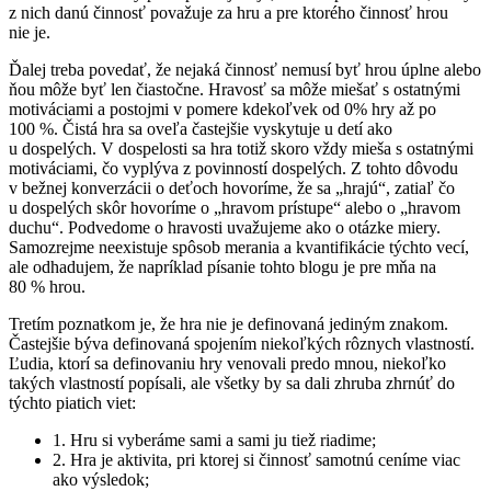
z nich danú činnosť považuje za hru a pre ktorého činnosť hrou
nie je.
Ďalej treba povedať, že nejaká činnosť nemusí byť hrou úplne alebo
ňou môže byť len čiastočne. Hravosť sa môže miešať s ostatnými
motiváciami a postojmi v pomere kdekoľvek od 0% hry až po
100 %. Čistá hra sa oveľa častejšie vyskytuje u detí ako
u dospelých. V dospelosti sa hra totiž skoro vždy mieša s ostatnými
motiváciami, čo vyplýva z povinností dospelých. Z tohto dôvodu
v bežnej konverzácii o deťoch hovoríme, že sa „hrajú“, zatiaľ čo
u dospelých skôr hovoríme o „hravom prístupe“ alebo o „hravom
duchu“. Podvedome o hravosti uvažujeme ako o otázke miery.
Samozrejme neexistuje spôsob merania a kvantifikácie týchto vecí,
ale odhadujem, že napríklad písanie tohto blogu je pre mňa na
80 % hrou.
Tretím poznatkom je, že hra nie je definovaná jediným znakom.
Častejšie býva definovaná spojením niekoľkých rôznych vlastností.
Ľudia, ktorí sa definovaniu hry venovali predo mnou, niekoľko
takých vlastností popísali, ale všetky by sa dali zhruba zhrnúť do
týchto piatich viet:
1. Hru si vyberáme sami a sami ju tiež riadime;
2. Hra je aktivita, pri ktorej si činnosť samotnú ceníme viac
ako výsledok;