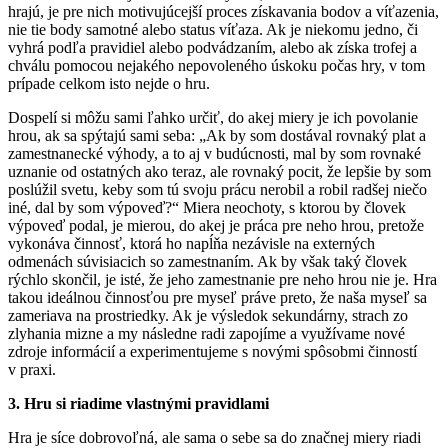
hrajú, je pre nich motivujúcejší proces získavania bodov a víťazenia,
nie tie body samotné alebo status víťaza. Ak je niekomu jedno, či
vyhrá podľa pravidiel alebo podvádzaním, alebo ak získa trofej a
chválu pomocou nejakého nepovoleného úskoku počas hry, v tom
prípade celkom isto nejde o hru.
Dospelí si môžu sami ľahko určiť, do akej miery je ich povolanie
hrou, ak sa spýtajú sami seba: „Ak by som dostával rovnaký plat a
zamestnanecké výhody, a to aj v budúcnosti, mal by som rovnaké
uznanie od ostatných ako teraz, ale rovnaký pocit, že lepšie by som
poslúžil svetu, keby som tú svoju prácu nerobil a robil radšej niečo
iné, dal by som výpoveď?“ Miera neochoty, s ktorou by človek
výpoveď podal, je mierou, do akej je práca pre neho hrou, pretože
vykonáva činnosť, ktorá ho napĺňa nezávisle na externých
odmenách súvisiacich so zamestnaním. Ak by však taký človek
rýchlo skončil, je isté, že jeho zamestnanie pre neho hrou nie je. Hra
takou ideálnou činnosťou pre myseľ práve preto, že naša myseľ sa
zameriava na prostriedky. Ak je výsledok sekundárny, strach zo
zlyhania mizne a my následne radi zapojíme a využívame nové
zdroje informácií a experimentujeme s novými spôsobmi činností
v praxi.
3. Hru si riadime vlastnými pravidlami
Hra je síce dobrovoľná, ale sama o sebe sa do značnej miery riadi