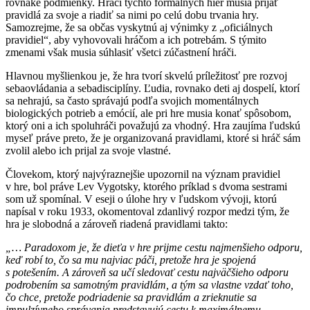
rovnaké podmienky. Hráči týchto formálnych hier musia prijať
pravidlá za svoje a riadiť sa nimi po celú dobu trvania hry.
Samozrejme, že sa občas vyskytnú aj výnimky z „oficiálnych
pravidiel“, aby vyhovovali hráčom a ich potrebám. S týmito
zmenami však musia súhlasiť všetci zúčastnení hráči.
Hlavnou myšlienkou je, že hra tvorí skvelú príležitosť pre rozvoj
sebaovládania a sebadisciplíny. Ľudia, rovnako deti aj dospelí, ktorí
sa nehrajú, sa často správajú podľa svojich momentálnych
biologických potrieb a emócií, ale pri hre musia konať spôsobom,
ktorý oni a ich spoluhráči považujú za vhodný. Hra zaujíma ľudskú
myseľ práve preto, že je organizovaná pravidlami, ktoré si hráč sám
zvolil alebo ich prijal za svoje vlastné.
Človekom, ktorý najvýraznejšie upozornil na význam pravidiel
v hre, bol práve Lev Vygotsky, ktorého príklad s dvoma sestrami
som už spomínal. V eseji o úlohe hry v ľudskom vývoji, ktorú
napísal v roku 1933, okomentoval zdanlivý rozpor medzi tým, že
hra je slobodná a zároveň riadená pravidlami takto:
„… Paradoxom je, že dieťa v hre prijme cestu najmenšieho odporu,
keď robí to, čo sa mu najviac páči, pretože hra je spojená
s potešením. A zároveň sa učí sledovať cestu najväčšieho odporu
podrobením sa samotným pravidlám, a tým sa vlastne vzdať toho,
čo chce, pretože podriadenie sa pravidlám a zrieknutie sa
impulzívneho správania predstavujú cestu k maximálnemu