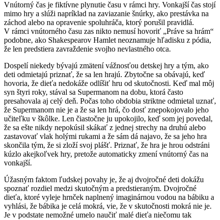
Vnútorný čas je fiktívne plynutie času v rámci hry. Vonkajší čas stojí
mimo hry a slúži napríklad na zaviazanie šnúrky, ako prestávka na
záchod alebo na opravenie spoluhráča, ktorý porušil pravidlá.
V rámci vnútorného času zas nikto nemusí hovoriť „Práve sa hrám“
podobne, ako Shakespearov Hamlet neoznamuje hľadisku z pódia,
že len predstiera zavraždenie svojho nevlastného otca.
Dospelí niekedy bývajú zmätení vážnosťou detskej hry a tým, ako
deti odmietajú priznať, že sa len hrajú. Zbytočne sa obávajú, keď
hovoria, že dieťa nedokáže odlíšiť hru od skutočnosti. Keď mal môj
syn štyri roky, stával sa Supermanom na dobu, ktorá často
presahovala aj celý deň. Počas toho obdobia striktne odmietal uznať,
že Supermanom nie je a že sa len hrá, čo dosť znepokojovalo jeho
učiteľku v škôlke. Len čiastočne ju upokojilo, keď som jej povedal,
že sa ešte nikdy nepokúsil skákať z jednej strechy na druhú alebo
zastavovať vlak holými rukami a že sám dá najavo, že sa jeho hra
skončila tým, že si zloží svoj plášť. Priznať, že hra je hrou odstráni
kúzlo akejkoľvek hry, pretože automaticky zmení vnútorný čas na
vonkajší.
Úžasným faktom ľudskej povahy je, že aj dvojročné deti dokážu
spoznať rozdiel medzi skutočným a predstieraným. Dvojročné
dieťa, ktoré vyleje hrnček naplnený imaginárnou vodou na bábiku a
vyhlási, že bábika je celá mokrá, vie, že v skutočnosti mokrá nie je.
Je v podstate nemožné umelo naučiť malé dieťa niečomu tak