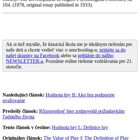
104. (1978, original essay published in 1933).
Ak si tiež myslíte, že klasická škola nie je ideálnym riešením pre
naše deti a chcete vedieť viac o unschooling-u,
pridajte sa do
našej skupiny na Facebook
alebo sa
prihláste do nášho
NEWSLETTER-a
. Poznáme reálne riešenie vzdelávania pre 21.
storočie.
Nasledujúci článok:
Hodnota hry II: Ako hra podporuje
uvažovanie
Predošlý článok:
Rôznorodosť hier zodpovedá požiadavkám
ľudského života
Tento článok v čestine:
Hodnota hry I.: Definice hry
Originálny článok:
The Value of Play I: The Definition of Play