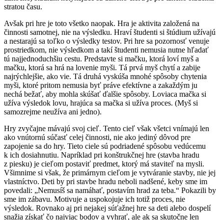
stratou času.
Avšak pri hre je toto všetko naopak. Hra je aktivita založená na
činnosti samotnej, nie na výsledku. Hraví študenti si štúdium užívajú
a nestarajú sa toľko o výsledky testov. Pri hre sa pozornosť venuje
prostriedkom, nie výsledkom a takí študenti nemusia nutne hľadať
tú najjednoduchšiu cestu. Predstavte si mačku, ktorá loví myš a
mačku, ktorá sa hrá na lovenie myši. Tá prvá myš chytí a zabije
najrýchlejšie, ako vie. Tá druhá vyskúša mnohé spôsoby chytenia
myši, ktoré pritom nemusia byť práve efektívne a zakaždým ju
nechá bežať, aby mohla skúšať ďalšie spôsoby. Loviaca mačka si
užíva výsledok lovu, hrajúca sa mačka si užíva proces. (Myš si
samozrejme neužíva ani jedno).
Hry zvyčajne mávajú svoj cieľ. Tento cieľ však všetci vnímajú len
ako vnútornú súčasť celej činnosti, nie ako jediný dôvod pre
zapojenie sa do hry. Tieto ciele sú podriadené spôsobu vedúcemu
k ich dosiahnutiu. Napríklad pri konštrukčnej hre (stavba hradu
z piesku) je cieľom postaviť predmet, ktorý má staviteľ na mysli.
Všimnime si však, že primárnym cieľom je vytváranie stavby, nie jej
vlastníctvo. Deti by pri stavbe hradu neboli nadšené, keby sme im
povedali: „Nemusíš sa namáhať, postavím hrad za teba.“ Pokazili by
sme im zábavu. Motivuje a uspokojuje ich totiž proces, nie
výsledok. Rovnako aj pri nejakej súťažnej hre sa deti alebo dospelí
snažia získať čo najviac bodov a vyhrať, ale ak sa skutočne len