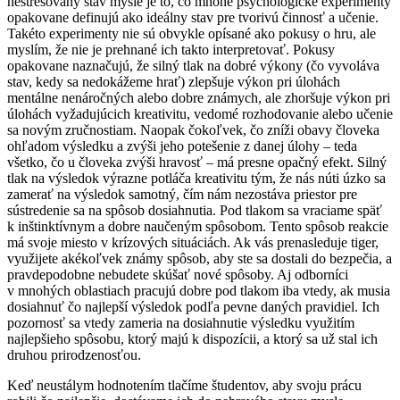
nestresovaný stav mysle je to, čo mnohé psychologické experimenty
opakovane definujú ako ideálny stav pre tvorivú činnosť a učenie.
Takéto experimenty nie sú obvykle opísané ako pokusy o hru, ale
myslím, že nie je prehnané ich takto interpretovať. Pokusy
opakovane naznačujú, že silný tlak na dobré výkony (čo vyvoláva
stav, kedy sa nedokážeme hrať) zlepšuje výkon pri úlohách
mentálne nenáročných alebo dobre známych, ale zhoršuje výkon pri
úlohách vyžadujúcich kreativitu, vedomé rozhodovanie alebo učenie
sa novým zručnostiam. Naopak čokoľvek, čo zníži obavy človeka
ohľadom výsledku a zvýši jeho potešenie z danej úlohy – teda
všetko, čo u človeka zvýši hravosť – má presne opačný efekt. Silný
tlak na výsledok výrazne potláča kreativitu tým, že nás núti úzko sa
zamerať na výsledok samotný, čím nám nezostáva priestor pre
sústredenie sa na spôsob dosiahnutia. Pod tlakom sa vraciame späť
k inštinktívnym a dobre naučeným spôsobom. Tento spôsob reakcie
má svoje miesto v krízových situáciách. Ak vás prenasleduje tiger,
využijete akékoľvek známy spôsob, aby ste sa dostali do bezpečia, a
pravdepodobne nebudete skúšať nové spôsoby. Aj odborníci
v mnohých oblastiach pracujú dobre pod tlakom iba vtedy, ak musia
dosiahnuť čo najlepší výsledok podľa pevne daných pravidiel. Ich
pozornosť sa vtedy zameria na dosiahnutie výsledku využitím
najlepšieho spôsobu, ktorý majú k dispozícii, a ktorý sa už stal ich
druhou prirodzenosťou.
Keď neustálym hodnotením tlačíme študentov, aby svoju prácu