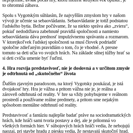
to ohromná zábava.
Spolu s Vygotským súhlasím, že najvyšším zmyslom hry v našom
vývoji je učenie sa sebaovládaniu. Sebaovládanie je totiž podstatou
ľudského bytia. Bežne počúvame, že sa niekto správa ako „zviera“,
pokiaľ nedodržiava zabehnuté pravidlá spoločnosti a namiesto
sebaovládania dáva prednosť impulzívnemu správaniu a rozmarom.
V ktorejkoľvek ľudskej spoločnosti sa musí človek podriadiť
spoločne zdieľaným pravidlám o tom, čo je vhodné. A presne
tomuto sa deti učia vo svojich hrách. Na základe silnej túžby hrať sa
si deti cvičia umenie byť ľuďmi.
4. Hra rozvíja predstavivosť, nie je doslovná a v určitom zmysle
je odtrhnutá od „skutočného“ ži­vota
Ďalším zjavným paradoxom, na ktorý Vygotsky poukázal, je istá
dvojakosť hry. Hra je vážna a pritom vážna nie je, je reálna a
zároveň odtrhnutá od reality. V hre sa vždy pohybujeme v reálnom
prostredí a používame reálne predmety, a pritom sme nejakým
spôsobom mentálne odtrhnutí od reality.
Predstavivosť a fantáziu najlepšie badať práve na sociodramatických
hrách, kde hráči sami tvoria postavy a dej, ale je prítomná vo
všetkých formách hier. V súbojových hrách hráči vedia, že nebojujú
naozaj, pri stavbe hradu z piesku vedia, že nestavajú skutočný hrad.