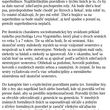
superhrdinov. Najdôležitejším pravidlom v týchto hrách je to, čo by
sa dalo nazvať zdieľaným pochopením roly. Ak bude dieťa hrať
psa, pravdepodobne bude chodiť po štyroch a štekať, teda robiť to,
čo ostatní očakávajú, že pes má robiť. Dieťa hrajúce sa na
superhrdinu sa bude snažiť neplakať, aj keď spadne a poraní sa,
pretože superhrdinovia neplačú.
Pre ilustráciu charakteru sociodramatickej hry uvádzam príklad
ruského psychológa Leva Vygotského, ktorý písal o dvoch sestrách
vo veku 5 a 7 rokov. Tie sa občas hrali, že sú sestrami. Ako
skutočné sestry málokedy mysleli na svoje vzájomné sesterstvo a
nesprávali sa k sebe stereotypne. Niekedy sa navzájom mali rady,
niekedy sa hádali a niekedy sa ignorovali. Ale v okamihu, keď sa
začali hrať na sestry, začali sa aj správať podľa určitých zdieľaných
stereotypov sesterstva. Obliekali sa podobne, hovorili podobne,
hovorili o rozdieloch medzi sebou a ostatnými. Je zrejmé, že hra na
sestry vyžadovala oveľa viac sebadisciplíny a mentálneho
sústredenia než skutočné sesterstvo.
Do kategórie hier s explicitnými pravidlami patria tzv. formálne hry.
Ide o hry ako napríklad šach alebo baseball, kde sú pravidlá veľmi
presne dané, aby sa predišlo nejednoznačnosti. Pravidlá týchto hier
sa obvykle odovzdávajú z generácie na generáciu. V mnohých
známych formálnych hrách sa usporadúvajú súťaže a jedným
z účelov formálnych pravidiel je zaručiť všetkým súťažiacim