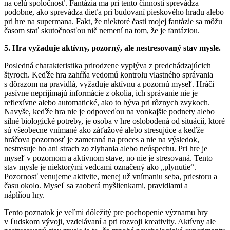
na celú spoločnosť. Fantázia ma pri tento činnosti sprevádza
podobne, ako sprevádza dieťa pri budovaní pieskového hradu alebo
pri hre na supermana. Fakt, že niektoré časti mojej fantázie sa môžu
časom stať skutočnosťou nič nemení na tom, že je fantáziou.
5. Hra vyžaduje aktívny, pozorný, ale nestresovaný stav mysle.
Posledná charakteristika prirodzene vyplýva z predchádzajúcich
štyroch. Keďže hra zahŕňa vedomú kontrolu vlastného správania
s dôrazom na pravidlá, vyžaduje aktívnu a pozornú myseľ. Hráči
pasívne neprijímajú informácie z okolia, ich správanie nie je
reflexívne alebo automatické, ako to býva pri rôznych zvykoch.
Navyše, keďže hra nie je odpoveďou na vonkajšie podnety alebo
silné biologické potreby, je osoba v hre oslobodená od situácií, ktoré
sú všeobecne vnímané ako záťažové alebo stresujúce a keďže
hráčova pozornosť je zameraná na proces a nie na výsledok,
nestresuje ho ani strach zo zlyhania alebo neúspechu. Pri hre je
myseľ v pozornom a aktívnom stave, no nie je stresovaná. Tento
stav mysle je niektorými vedcami označený ako „plynutie“.
Pozornosť venujeme aktivite, menej už vnímaniu seba, priestoru a
času okolo. Myseľ sa zaoberá myšlienkami, pravidlami a
náplňou hry.
Tento poznatok je veľmi dôležitý pre pochopenie významu hry
v ľudskom vývoji, vzdelávaní a pri rozvoji kreativity. Aktívny ale