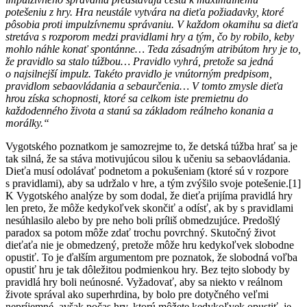
potešeniu z hry. Hra neustále vytvára na dieťa požiadavky, ktoré
pôsobia proti impulzívnemu správaniu. V každom okamihu sa dieťa
stretáva s rozporom medzi pravidlami hry a tým, čo by robilo, keby
mohlo náhle konať spontánne… Teda zásadným atribútom hry je to,
že pravidlo sa stalo túžbou… Pravidlo vyhrá, pretože sa jedná
o najsilnejší impulz. Takéto pravidlo je vnútorným predpisom,
pravidlom sebaovládania a sebaurčenia… V tomto zmysle dieťa
hrou získa schopnosti, ktoré sa celkom iste premietnu do
každodenného života a stanú sa základom reálneho konania a
morálky.“
Vygotského poznatkom je samozrejme to, že detská túžba hrať sa je
tak silná, že sa stáva motivujúcou silou k učeniu sa sebaovládania.
Dieťa musí odolávať podnetom a pokušeniam (ktoré sú v rozpore
s pravidlami), aby sa udržalo v hre, a tým zvýšilo svoje potešenie.[1]
K Vygotského analýze by som dodal, že dieťa prijíma pravidlá hry
len preto, že môže kedykoľvek skončiť a odísť, ak by s pravidlami
nesúhlasilo alebo by pre neho boli príliš obmedzujúce. Predošlý
paradox sa potom môže zdať trochu povrchný. Skutočný život
dieťaťa nie je obmedzený, pretože môže hru kedykoľvek slobodne
opustiť. To je ďalším argumentom pre poznatok, že slobodná voľba
opustiť hru je tak dôležitou podmienkou hry. Bez tejto slobody by
pravidlá hry boli neúnosné. Vyžadovať, aby sa niekto v reálnom
živote správal ako superhrdina, by bolo pre dotyčného veľmi
nepríjemné, avšak počas hry, ktorú môžete kedykoľvek opustiť, je