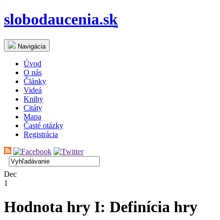
slobodaucenia.sk
Navigácia
Úvod
O nás
Články
Videá
Knihy
Citáty
Mapa
Časté otázky
Registrácia
Dec
1
Hodnota hry I: Definícia hry