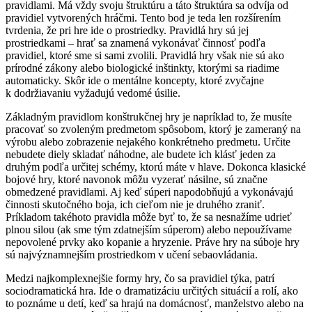
pravidlami. Má vždy svoju štruktúru a táto štruktúra sa odvíja od
pravidiel vytvorených hráčmi. Tento bod je teda len rozšírením
tvrdenia, že pri hre ide o prostriedky. Pravidlá hry sú jej
prostriedkami – hrať sa znamená vykonávať činnosť podľa
pravidiel, ktoré sme si sami zvolili. Pravidlá hry však nie sú ako
prírodné zákony alebo biologické inštinkty, ktorými sa riadime
automaticky. Skôr ide o mentálne koncepty, ktoré zvyčajne
k dodržiavaniu vyžadujú vedomé úsilie.
Základným pravidlom konštrukčnej hry je napríklad to, že musíte
pracovať so zvoleným predmetom spôsobom, ktorý je zameraný na
výrobu alebo zobrazenie nejakého konkrétneho predmetu. Určite
nebudete diely skladať náhodne, ale budete ich klásť jeden za
druhým podľa určitej schémy, ktorú máte v hlave. Dokonca klasické
bojové hry, ktoré navonok môžu vyzerať násilne, sú značne
obmedzené pravidlami. Aj keď súperi napodobňujú a vykonávajú
činnosti skutočného boja, ich cieľom nie je druhého zraniť.
Príkladom takéhoto pravidla môže byť to, že sa nesnažíme udrieť
plnou silou (ak sme tým zdatnejším súperom) alebo nepoužívame
nepovolené prvky ako kopanie a hryzenie. Práve hry na súboje hry
sú najvýznamnejším prostriedkom v učení sebaovládania.
Medzi najkomplexnejšie formy hry, čo sa pravidiel týka, patrí
sociodramatická hra. Ide o dramatizáciu určitých situácií a rolí, ako
to poznáme u detí, keď sa hrajú na domácnosť, manželstvo alebo na