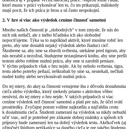
ktorí musia v práci vykonávať len to, čo im prikazujú, málokedy
majú pocit, že ich práca je hrou a sú často nespokojní.
2. V hre si viac ako výsledok ceníme činnosť samotnú
Mnoho našich činností je „slobodných“ v tom zmysle, že nás do
nich nik netlačí, ale z iného hľadiska ich ako slobodné
nepociťujeme. Týka sa to napríklad aktivít, ktoré musíme robiť len
preto, aby sme dosiahli nejaký výsledok alebo žiaduci cieľ.
Škrabeme sa, aby sme sa zbavili svrbenia, utekáme pred tigrom, aby
nás nezabil a nezožral, študujeme nezaujímavú knihu, aby sme prešli
testom alebo robíme nudnú prácu, aby sme si zarobili peniaze.
V týchto prípadoch však o hru nejde. Ak by nebolo svrbenia, tigra,
testu alebo potreby peňazí, neškrabali by sme sa, neutekali, nečítali
nudné knihy alebo nevykonávali nudnú prácu.
Do tej miery, do akej sa činnosti venujeme iba z dôvodu dosiahnutia
cieľa alebo výsledku, ktorý niekedy priamo s aktivitou vôbec
nesúvisí, do tej miery o hru nejde. V takých prípadoch si viac
ceníme výsledok než činnosť samotnú a platí pre nás, že účel svätí
prostriedky. Zvyčajne potom volíme najkratšiu a najľahšiu cestu
k dosiahnutiu cieľa. Študenti zameraní na výsledok sa nikdy nebudú
učiť viac, než je potrebné pre získanie dobrej známky a spôsob ich
prípravy bude zameraný len na dobrý výsledok testu. Akékoľvek (aj
užitočné) štúdium netýkajúce sa daného cieľa je pre takého študenta