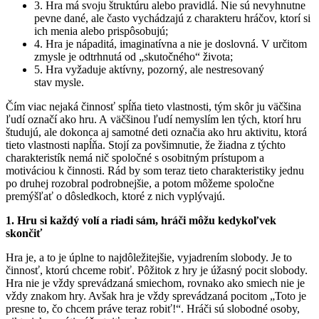
3. Hra má svoju štruktúru alebo pravidlá. Nie sú nevyhnutne
pevne dané, ale často vychádzajú z charakteru hráčov, ktorí si
ich menia alebo prispôsobujú;
4. Hra je nápaditá, imaginatívna a nie je doslovná. V určitom
zmysle je odtrhnutá od „skutočného“ života;
5. Hra vyžaduje aktívny, pozorný, ale nestresovaný
stav mysle.
Čím viac nejaká činnosť spĺňa tieto vlastnosti, tým skôr ju väčšina
ľudí označí ako hru. A väčšinou ľudí nemyslím len tých, ktorí hru
študujú, ale dokonca aj samotné deti označia ako hru aktivitu, ktorá
tieto vlastnosti napĺňa. Stojí za povšimnutie, že žiadna z týchto
charakteristík nemá nič spoločné s osobitným prístupom a
motiváciou k činnosti. Rád by som teraz tieto charakteristiky jednu
po druhej rozobral podrobnejšie, a potom môžeme spoločne
premýšľať o dôsledkoch, ktoré z nich vyplývajú.
1. Hru si každý volí a riadi sám, hráči môžu kedykoľvek
skončiť
Hra je, a to je úplne to najdôležitejšie, vyjadrením slobody. Je to
činnosť, ktorú chceme robiť. Pôžitok z hry je úžasný pocit slobody.
Hra nie je vždy sprevádzaná smiechom, rovnako ako smiech nie je
vždy znakom hry. Avšak hra je vždy sprevádzaná pocitom „Toto je
presne to, čo chcem práve teraz robiť!“. Hráči sú slobodné osoby,