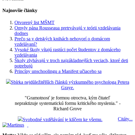
Najnovšie články
Otvorený list MŠMT
Omyly pána Rousseaua pretrvávajú v teórii vzdelávania
dodnes
Prečo sa v detských knihách nehovorí o domácom
vzdelávaní?
Vysoké školy vítajú rastúci počet študentov z domáceho
vzdelávania
Školy zlyhávajú v troch najzákladnejších veciach, ktoré deti
potrebujú
Princípy unschoolingu a Manifest učiaceho sa
Sbírka nejdůležitělších článků výzkumného psychologa Petera
Graye.
"Gramotnosť je formou otroctva, kým čitateľ
nepraktizuje systematickú formu kritického myslenia." -
Richard Grove
Citáty...
Svobodné vzdělávání je klíčem ke všemu.