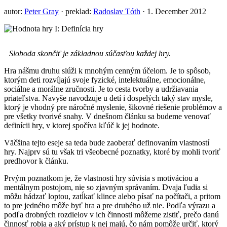
autor:
Peter Gray
·
preklad:
Radoslav Tóth
· 1. December 2012
Sloboda skončiť je základnou súčasťou každej hry.
Hra nášmu druhu slúži k mnohým cenným účelom. Je to spôsob,
ktorým deti rozvíjajú svoje fyzické, intelektuálne, emocionálne,
sociálne a morálne zručnosti. Je to cesta tvorby a udržiavania
priateľstva. Navyše navodzuje u detí i dospelých taký stav mysle,
ktorý je vhodný pre náročné myslenie, šikovné riešenie problémov a
pre všetky tvorivé snahy. V dnešnom článku sa budeme venovať
definícii hry, v ktorej spočíva kľúč k jej hodnote.
Väčšina tejto eseje sa teda bude zaoberať definovaním vlastností
hry. Najprv sú tu však tri všeobecné poznatky, ktoré by mohli tvoriť
predhovor k článku.
Prvým poznatkom je, že vlastnosti hry súvisia s motiváciou a
mentálnym postojom, nie so zjavným správaním. Dvaja ľudia si
môžu hádzať loptou, zatĺkať klince alebo písať na počítači, a pritom
to pre jedného môže byť hra a pre druhého už nie. Podľa výrazu a
podľa drobných rozdielov v ich činnosti môžeme zistiť, prečo danú
činnosť robia a aký prístup k nej majú, čo nám pomôže určiť, ktorý