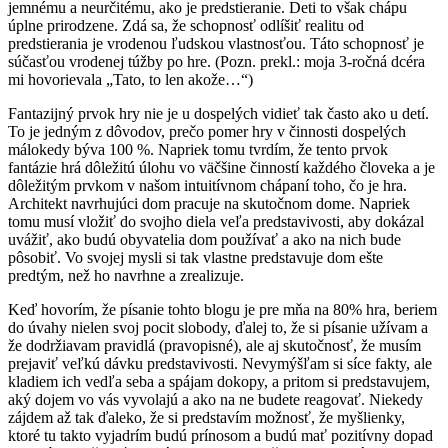
jemnému a neurčitému, ako je predstieranie. Deti to však chápu
úplne prirodzene. Zdá sa, že schopnosť odlíšiť realitu od
predstierania je vrodenou ľudskou vlastnosťou. Táto schopnosť je
súčasťou vrodenej túžby po hre. (Pozn. prekl.: moja 3-ročná dcéra
mi hovorievala „Tato, to len akože…“)
Fantazijný prvok hry nie je u dospelých vidieť tak často ako u detí.
To je jedným z dôvodov, prečo pomer hry v činnosti dospelých
málokedy býva 100 %. Napriek tomu tvrdím, že tento prvok
fantázie hrá dôležitú úlohu vo väčšine činností každého človeka a je
dôležitým prvkom v našom intuitívnom chápaní toho, čo je hra.
Architekt navrhujúci dom pracuje na skutočnom dome. Napriek
tomu musí vložiť do svojho diela veľa predstavivosti, aby dokázal
uvážiť, ako budú obyvatelia dom používať a ako na nich bude
pôsobiť. Vo svojej mysli si tak vlastne predstavuje dom ešte
predtým, než ho navrhne a zrealizuje.
Keď hovorím, že písanie tohto blogu je pre mňa na 80% hra, beriem
do úvahy nielen svoj pocit slobody, ďalej to, že si písanie užívam a
že dodržiavam pravidlá (pravopisné), ale aj skutočnosť, že musím
prejaviť veľkú dávku predstavivosti. Nevymýšľam si síce fakty, ale
kladiem ich vedľa seba a spájam dokopy, a pritom si predstavujem,
aký dojem vo vás vyvolajú a ako na ne budete reagovať. Niekedy
zájdem až tak ďaleko, že si predstavím možnosť, že myšlienky,
ktoré tu takto vyjadrím budú prínosom a budú mať pozitívny dopad