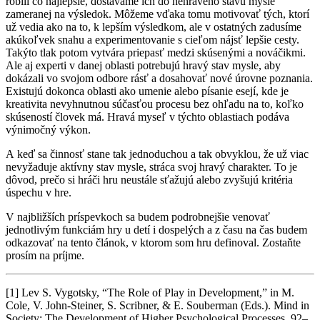
robili čo najlepšie, dostávame ich do nehravého stavu mysle
zameranej na výsledok. Môžeme vďaka tomu motivovať tých, ktorí
už vedia ako na to, k lepším výsledkom, ale v ostatných zadusíme
akúkoľvek snahu a experimentovanie s cieľom nájsť lepšie cesty.
Takýto tlak potom vytvára priepasť medzi skúsenými a nováčikmi.
Ale aj experti v danej oblasti potrebujú hravý stav mysle, aby
dokázali vo svojom odbore rásť a dosahovať nové úrovne poznania.
Existujú dokonca oblasti ako umenie alebo písanie esejí, kde je
kreativita nevyhnutnou súčasťou procesu bez ohľadu na to, koľko
skúseností človek má. Hravá myseľ v týchto oblastiach podáva
výnimočný výkon.
A keď sa činnosť stane tak jednoduchou a tak obvyklou, že už viac
nevyžaduje aktívny stav mysle, stráca svoj hravý charakter. To je
dôvod, prečo si hráči hru neustále sťažujú alebo zvyšujú kritéria
úspechu v hre.
V najbližších príspevkoch sa budem podrobnejšie venovať
jednotlivým funkciám hry u detí i dospelých a z času na čas budem
odkazovať na tento článok, v ktorom som hru definoval. Zostaňte
prosím na príjme.
[1] Lev S. Vygotsky, “The Role of Play in Development,” in M.
Cole, V. John-Steiner, S. Scribner, & E. Souberman (Eds.). Mind in
Society: The Development of Higher Psychological Processes, 92–