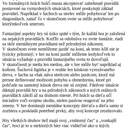
Vo formálnych hrách hráči musia akceptovať zabehnuté pravidlá
postavené na vymyslených situáciách, ktoré poskytujú základ
pravidiel. Napríklad v šachoch sa strelec môže pohybovať len po
diagonálach, zatiaľ čo v skutočnom svete sa môže pohybovať
ktorýmkoľvek smerom.
Fantazijné aspekty hry sú úzko späté s tým, že každá hra je založená
na nejakých pravidlách. Keďže sa odohráva vo svete fantázie, riadi
sa skôr mentálnymi pravidlami než prírodnými zákonmi.
V skutočnom svete nemôžeme jazdiť na koni, ak tento kôň nie je
fyzicky prítomný; v hre na koni jazdiť môžeme kedykoľvek to
situácia vyžaduje a pravidlá fantazijného sveta to dovoľujú.
V skutočnosti je metla len metlou, ale v hre môže byť napríklad aj
koňom. Šachová figúrka je v realite len kúskom vyrezávaného
dreva, v šachu sa však stáva strelcom alebo jazdcom, ktorý má
presne definované možnosti pohybu a obmedzenia, ktoré pri
pohľade na samotný kúsok dreva nie sú zrejmé. Fiktívne situácie
diktujú pravidlá hry a na prírodných zákonoch a iných reálnych
pravidlách záleží až na druhom mieste. Pri hrách sa dieťa učí
iniciatíve voči svojmu okoliu, nielen pasívne reagovať na jeho
zmeny. V hre dominujú mentálne koncepty dieťaťa a dieťa samo si
zozbiera a poskladá potrebné prvky, aby svoj koncept zrealizovalo.
Hry všetkých druhov tiež majú svoj „vnútorný čas“ a „vonkajší
čas“, hoci je to u niektorých hier viac viditeľné ako u iných.