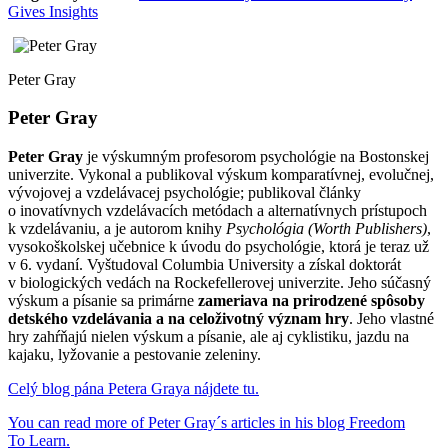
Gives Insights
Peter Gray
Peter Gray
Peter Gray
je výskumným profesorom psychológie na Bostonskej
univerzite. Vykonal a publikoval výskum komparatívnej, evolučnej,
vývojovej a vzdelávacej psychológie; publikoval články
o inovatívnych vzdelávacích metódach a alternatívnych prístupoch
k vzdelávaniu, a je autorom knihy
Psychológia (Worth Publishers)
,
vysokoškolskej učebnice k úvodu do psychológie, ktorá je teraz už
v 6. vydaní. Vyštudoval Columbia University a získal doktorát
v biologických vedách na Rockefellerovej univerzite. Jeho súčasný
výskum a písanie sa primárne
zameriava na prirodzené spôsoby
detského vzdelávania a na celoživotný význam hry
. Jeho vlastné
hry zahŕňajú nielen výskum a písanie, ale aj cyklistiku, jazdu na
kajaku, lyžovanie a pestovanie zeleniny.
Celý blog pána Petera Graya nájdete tu.
You can read more of Peter Gray´s articles in his blog Freedom
To Learn.