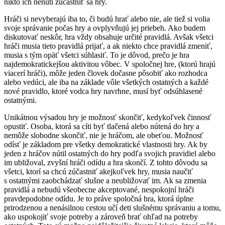
nikto ich nenúti zúčastniť sa hry.
Hráči si nevyberajú iba to, či budú hrať alebo nie, ale tiež si volia
svoje správanie počas hry a ovplyvňujú jej priebeh. Ako budem
diskutovať neskôr, hra vždy obsahuje určité pravidlá. Avšak všetci
hráči musia tieto pravidlá prijať, a ak niekto chce pravidlá zmeniť,
musia s tým opäť všetci súhlasiť. To je dôvod, prečo je hra
najdemokratickejšou aktivitou vôbec. V spoločnej hre, (ktorú hrajú
viacerí hráči), môže jeden človek dočasne pôsobiť ako rozhodca
alebo vedúci, ale iba na základe vôle všetkých ostatných a každé
nové pravidlo, ktoré vodca hry navrhne, musí byť odsúhlasené
ostatnými.
Unikátnou výsadou hry je možnosť skončiť, kedykoľvek činnosť
opustiť. Osoba, ktorá sa cíti byť tlačená alebo nútená do hry a
nemôže slobodne skončiť, nie je hráčom, ale obeťou. Možnosť
odísť je základom pre všetky demokratické vlastnosti hry. Ak by
jeden z hráčov nútil ostatných do hry podľa svojich pravidiel alebo
im ubližoval, zvyšní hráči odídu a hra skončí. Z tohto dôvodu sa
všetci, ktorí sa chcú zúčastniť akejkoľvek hry, musia naučiť
s ostatnými zaobchádzať slušne a neubližovať im. Ak sa zmenia
pravidlá a nebudú všeobecne akceptované, nespokojní hráči
pravdepodobne odídu. Je to práve spoločná hra, ktorá úplne
prirodzenou a nenásilnou cestou učí deti slušnému správaniu a tomu,
ako uspokojiť svoje potreby a zároveň brať ohľad na potreby