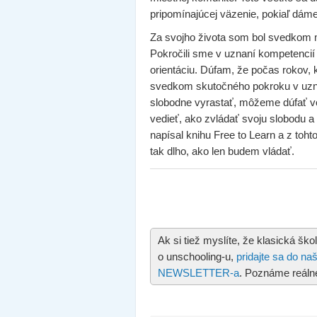
pripomínajúcej väzenie, pokiaľ dám
Za svojho života som bol svedkom 
Pokročili sme v uznaní kompetencií 
orientáciu. Dúfam, že počas rokov,
svedkom skutočného pokroku v uznan
slobodne vyrastať, môžeme dúfať vo 
vedieť, ako zvládať svoju slobodu 
napísal knihu Free to Learn a z to
tak dlho, ako len budem vládať.
Ak si tiež myslíte, že klasická ško
o unschooling-u,
pridajte sa do n
NEWSLETTER-a
. Poznáme reálne