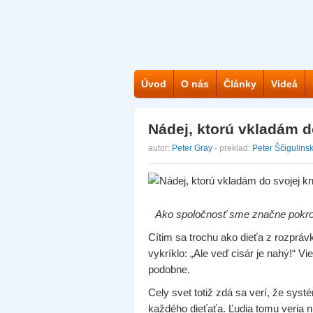
Úvod
O nás
Články
Videá
Nádej, ktorú vkladám d
autor:
Peter Gray
·
preklad:
Peter Ščigulins
Ako spoločnosť sme značne pokroči
Cítim sa trochu ako dieťa z rozprá
vykríklo: „Ale veď cisár je nahý!“ Vi
podobne.
Cely svet totiž zdá sa verí, že sys
každého dieťaťa. Ľudia tomu veria ni