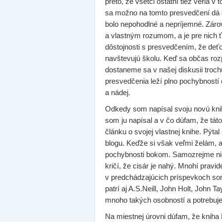
preto, že všetci ostatní tiež veria v 
sa možno na tomto presvedčení dá do
bolo nepohodlné a nepríjemné. Záro
a vlastným rozumom, a je pre nich ť
dôstojnosti s presvedčením, že deťo
navštevujú školu. Keď sa občas ro
dostaneme sa v našej diskusii troch
presvedčenia leží plno pochybností
a nádej.
Odkedy som napísal svoju novú kn
som ju napísal a v čo dúfam, že tá
článku o svojej vlastnej knihe. Pýt
blogu. Keďže si však veľmi želám, a
pochybnosti bokom. Samozrejme nie
kričí, že cisár je nahý. Mnohí pravide
v predchádzajúcich príspevkoch som
patrí aj A.S.Neill, John Holt, John
mnoho takých osobností a potrebujem
Na miestnej úrovni dúfam, že kniha 