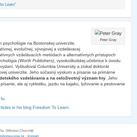
to Learn”
Peter Gray
psychológie na Bostonskej univerzite.
ívnej, evolučnej, vývojovej a vzdelávacej
vatívnych vzdelávacích metódach a alternatívnych prístupoch
chológia (Worth Publishers)
, vysokoškolskej učebnice k úvodu
. vydaní. Vyštudoval Columbia University a získal doktorát
ovej univerzite. Jeho súčasný výskum a písanie sa primárne
detského vzdelávania a na celoživotný význam hry
. Jeho
ísanie, ale aj cyklistiku, jazdu na kajaku, lyžovanie a pestovanie
tu.
ticles in his blog Freedom To Learn.
a. (Winston Churchill)
slobodaucenia.sk
·
Kontakt