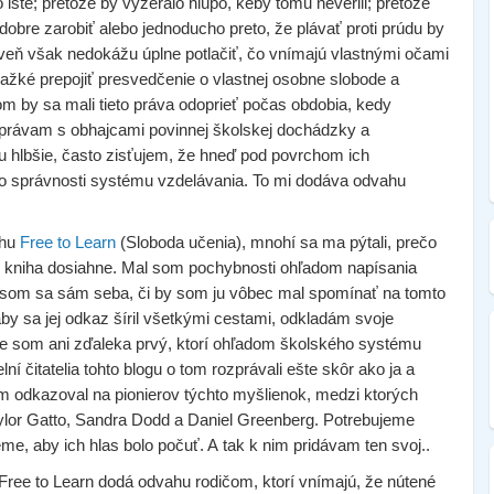
to isté; pretože by vyzeralo hlúpo, keby tomu neverili; pretože
bre zarobiť alebo jednoducho preto, že plávať proti prúdu by
veň však nedokážu úplne potlačiť, čo vnímajú vlastnými očami
ažké prepojiť presvedčenie o vlastnej osobne slobode a
m by sa mali tieto práva odoprieť počas obdobia, kedy
zprávam s obhajcami povinnej školskej dochádzky a
u hlbšie, často zisťujem, že hneď pod povrchom ich
 o správnosti systému vzdelávania. To mi dodáva odvahu
ihu
Free to Learn
(Sloboda učenia), mnohí sa ma pýtali, prečo
to kniha dosiahne. Mal som pochybnosti ohľadom napísania
al som sa sám seba, či by som ju vôbec mal spomínať na tomto
by sa jej odkaz šíril všetkými cestami, odkladám svoje
 som ani zďaleka prvý, ktorí ohľadom školského systému
lní čitatelia tohto blogu o tom rozprávali ešte skôr ako ja a
 odkazoval na pionierov týchto myšlienok, medzi ktorých
 Taylor Gatto, Sandra Dodd a Daniel Greenberg. Potrebujeme
e, aby ich hlas bolo počuť. A tak k nim pridávam ten svoj..
Free to Learn dodá odvahu rodičom, ktorí vnímajú, že nútené