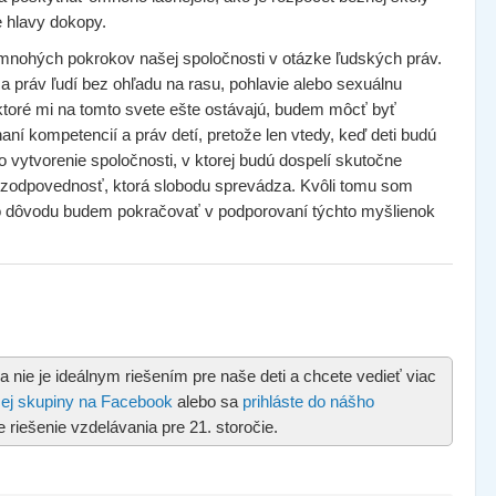
e hlavy dokopy.
mnohých pokrokov našej spoločnosti v otázke ľudských práv.
a práv ľudí bez ohľadu na rasu, pohlavie alebo sexuálnu
 ktoré mi na tomto svete ešte ostávajú, budem môcť byť
í kompetencií a práv detí, pretože len vtedy, keď deti budú
vytvorenie spoločnosti, v ktorej budú dospelí skutočne
a zodpovednosť, ktorá slobodu sprevádza. Kvôli tomu som
hto dôvodu budem pokračovať v podporovaní týchto myšlienok
la nie je ideálnym riešením pre naše deti a chcete vedieť viac
ašej skupiny na Facebook
alebo sa
prihláste do nášho
 riešenie vzdelávania pre 21. storočie.