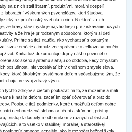
by sa z nich stali šťastní, produktívni, morálni dospelí
 z laboratórií výskumných psychológov, ktorí študovali
yzický a spoločenský svet okolo nich. Niektoré z nich
e, že hravý stav mysle je najvhodnejší pre získavanie nových
eativity a že hra je prirodzeným spôsobom, ktorým si deti
kultúry. Pri hre sa tiež naučia, ako vychádzať s ostatnými,
lovať svoje emócie a impulzívne správanie a celkovo sa naučia
j život. Kniha tiež dokumentuje dejiny nášho povinného
korene školského systému siahajú do obdobia, kedy zmyslom
ť ich poslušnosti, nie vzdelávať ich v dnešnom zmysle slova.
 škody, ktoré školským systémom deťom spôsobujeme tým, že
otrebujú pre svoj zdravý vývin.
h týchto zdrojov s cieľom poukázať na to, že môžeme a mali
vame k našim deťom, začať im opäť dôverovať a brať do
treby. Popisuje tiež podmienky, ktoré umožňujú deťom dobre
y patrí neobmedzená sloboda v učení a skúmaní, prístup
úru, prístup k dospelým odborníkom v rôznych oblastiach,
júcich, a to všetko v stabilnej, morálnej a starostlivej
á poskytnúť omnoho lacnejšie, ako je rozpočet bežnej školy