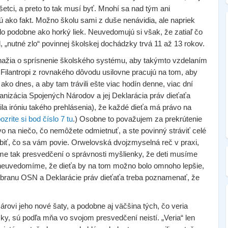
všetci, a preto to tak musí byť. Mnohí sa nad tým ani
ú ako fakt. Možno školu sami z duše nenávidia, ale napriek
zlo podobne ako horký liek. Neuvedomujú si však, že zatiaľ čo
, „nutné zlo“ povinnej školskej dochádzky trvá 11 až 13 rokov.
snažia o sprísnenie školského systému, aby takýmto vzdelaním
. Filantropi z rovnakého dôvodu usilovne pracujú na tom, aby
 ako dnes, a aby tam trávili ešte viac hodín denne, viac dní
anizácia Spojených Národov a jej Deklarácia práv dieťaťa
ila iróniu takého prehlásenia), že každé dieťa má právo na
ozrite si bod číslo 7 tu
.) Osobne to považujem za prekrútenie
o na niečo, čo nemôžete odmietnuť, a ste povinný stráviť celé
obiť, čo sa vám povie. Orwelovská dvojzmyselná reč v praxi,
Sme tak presvedčení o správnosti myšlienky, že deti musíme
ou neuvedomíme, že dieťa by na tom možno bolo omnoho lepšie,
a obranu OSN a Deklarácie práv dieťaťa treba poznamenať, že
sárovi jeho nové šaty, a podobne aj väčšina tých, čo veria
y, sú podľa mňa vo svojom presvedčení neistí. „Veria“ len