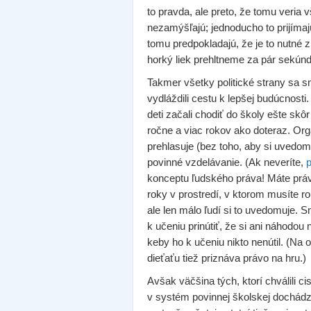
to pravda, ale preto, že tomu veria 
nezamýšľajú; jednoducho to prijímaj
tomu predpokladajú, že je to nutné 
horký liek prehltneme za pár sekúnd
Takmer všetky politické strany sa 
vydláždili cestu k lepšej budúcnosti
deti začali chodiť do školy ešte skôr
ročne a viac rokov ako doteraz. Org
prehlasuje (bez toho, aby si uvedom
povinné vzdelávanie. (Ak neveríte,
p
konceptu ľudského práva! Máte práv
roky v prostredí, v ktorom musíte r
ale len málo ľudí si to uvedomuje. 
k učeniu prinútiť, že si ani náhod
keby ho k učeniu nikto nenútil. (N
dieťaťu tiež priznáva právo na hru.)
Avšak väčšina tých, ktorí chválili ci
v systém povinnej školskej dochádzk