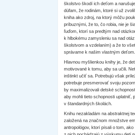
školstvo škodí ich deťom a narušuje 
dúfam, že rodinám, ktoré si už zvoli
kniha ako zdroj, na ktorý môžu pouká
príbuznými, že to, čo robia, nie je 
ľuďom, ktorí sa predtým nad otázkou
k hlbokému zamysleniu sa nad otázk
školstvom a vzdelaním) a že to vš
správame k našim vlastným deťom
Hlavnou myšlienkou knihy je, že det
motivované k tomu, aby sa učili. Ne
inštinkt učiť sa. Potrebujú však prí
potrebuje presmerovať svoju pozorno
by maximalizovali detské schopnost
aby mohli tieto schopnosti uplatniť,
v štandardných školách.
Knihu nezakladám na abstraktnej teór
založená na značnom množstve empi
antropológov, ktorí písali o tom, ak
z nich pochádzajú z výskumu detí n