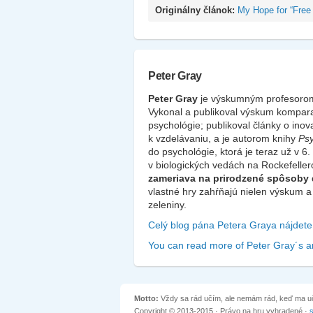
Originálny článok:
My Hope for “Free 
Peter Gray
Peter Gray
je výskumným profesorom 
Vykonal a publikoval výskum komparat
psychológie; publikoval články o ino
k vzdelávaniu, a je autorom knihy
Psy
do psychológie, ktorá je teraz už v 6
v biologických vedách na Rockefeller
zameriava na prirodzené spôsoby 
vlastné hry zahŕňajú nielen výskum a p
zeleniny.
Celý blog pána Petera Graya nájdete 
You can read more of Peter Gray´s ar
Motto:
Vždy sa rád učím, ale nemám rád, keď ma uči
Copyright © 2013-2015 · Právo na hru vyhradené ·