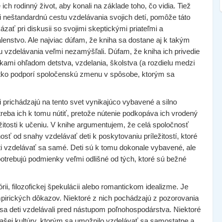
ich rodinný život, aby konali na základe toho, čo vidia. Tiež
li neštandardnú cestu vzdelávania svojich detí, pomôže táto
zať pri diskusii so svojimi skeptickými priateľmi a
šialenstvo. Ale najviac dúfam, že kniha sa dostane aj k takým
 vzdelávania veľmi nezamýšľali. Dúfam, že kniha ich privedie
ami ohľadom detstva, vzdelania, školstva (a rozdielu medzi
etko podporí spoločenskú zmenu v spôsobe, ktorým sa
.
i prichádzajú na tento svet vynikajúco vybavené a silno
treba ich k tomu nútiť, pretože nútenie podkopáva ich vrodený
ležitosti k učeniu. V knihe argumentujem, že celá spoločnosť
sť od snahy vzdelávať deti k poskytovaniu príležitostí, ktoré
i vzdelávať sa samé. Deti sú k tomu dokonale vybavené, ale
 potrebujú podmienky veľmi odlišné od tých, ktoré sú bežné
ii, filozofickej špekulácii alebo romantickom idealizme. Je
rických dôkazov. Niektoré z nich pochádzajú z pozorovania
o sa deti vzdelávali pred nástupom poľnohospodárstva. Niektoré
ašej kultúry, ktorým sa umožnilo vzdelávať sa samostatne a