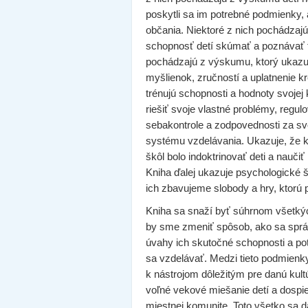
poskytli sa im potrebné podmienky, a
občania. Niektoré z nich pochádzajú
schopnosť detí skúmať a poznávať f
pochádzajú z výskumu, ktorý ukazuj
myšlienok, zručností a uplatnenie kr
trénujú schopnosti a hodnoty svojej 
riešiť svoje vlastné problémy, regu
sebakontrole a zodpovednosti za svo
systému vzdelávania. Ukazuje, že 
škôl bolo indoktrinovať deti a nauči
Kniha ďalej ukazuje psychologické
ich zbavujeme slobody a hry, ktorú p
Kniha sa snaží byť súhrnom všetkýc
by sme zmeniť spôsob, ako sa sprá
úvahy ich skutočné schopnosti a po
sa vzdelávať. Medzi tieto podmienk
k nástrojom dôležitým pre danú kult
voľné vekové miešanie detí a dospieva
miestnej komunite. Toto všetko sa d