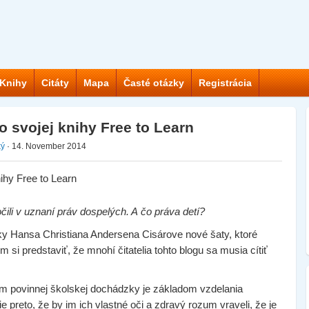
Knihy
Citáty
Mapa
Časté otázky
Registrácia
o svojej knihy Free to Learn
ký
· 14. November 2014
li v uznaní práv dospelých. A čo práva detí?
vky Hansa Christiana Andersena Cisárove nové šaty, ktoré
em si predstaviť, že mnohí čitatelia tohto blogu sa musia cítiť
tém povinnej školskej dochádzky je základom vzdelania
e preto, že by im ich vlastné oči a zdravý rozum vraveli, že je