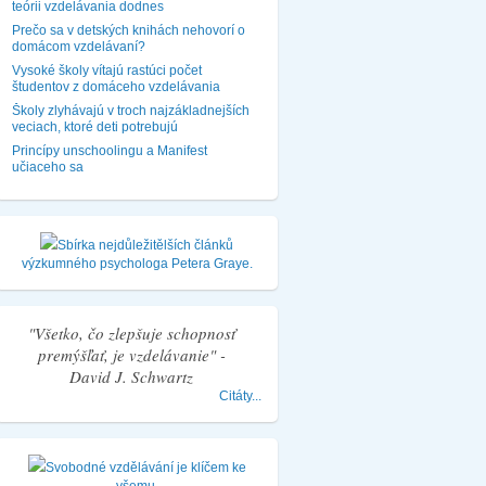
teórii vzdelávania dodnes
Prečo sa v detských knihách nehovorí o
domácom vzdelávaní?
Vysoké školy vítajú rastúci počet
študentov z domáceho vzdelávania
Školy zlyhávajú v troch najzákladnejších
veciach, ktoré deti potrebujú
Princípy unschoolingu a Manifest
učiaceho sa
Sbírka nejdůležitělších článků
výzkumného psychologa Petera Graye.
"Všetko, čo zlepšuje schopnosť
premýšľať, je vzdelávanie" -
David J. Schwartz
Citáty...
Svobodné vzdělávání je klíčem ke