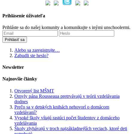
Prihlásenie úžívateľa
Prihláste sa do našej komunity a komunikujte s inými unschoolermi.
Alebo sa zaregistrujte…
Zabudli ste heslo?
Newsletter
Najnovšie články
Otvorený list MŠMT
Omyly pána Rousseaua pretrvávajú v teórii vzdelávania
dodnes
Prečo sa v detských knihách nehovorí o domácom
vzdelávaní?
Vysoké školy vítajú rastúci počet študentov z domáceho
vzdelávania
Školy zlyhávajú v troch najzákladnejších veciach, ktoré deti
potrebujú