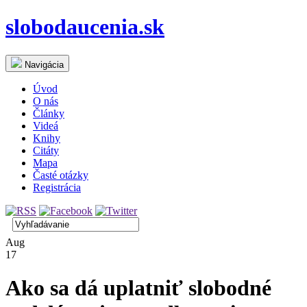
slobodaucenia.sk
Navigácia
Úvod
O nás
Články
Videá
Knihy
Citáty
Mapa
Časté otázky
Registrácia
Aug
17
Ako sa dá uplatniť slobodné