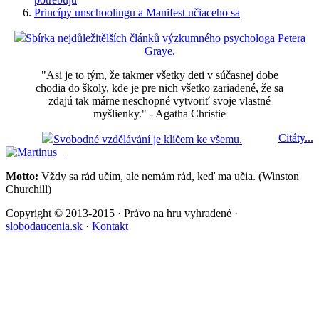
Princípy unschoolingu a Manifest učiaceho sa
Sbírka nejdůležitělších článků výzkumného psychologa Petera
Graye.
"Asi je to tým, že takmer všetky deti v súčasnej dobe
chodia do školy, kde je pre nich všetko zariadené, že sa
zdajú tak márne neschopné vytvoriť svoje vlastné
myšlienky." - Agatha Christie
Citáty...
Svobodné vzdělávání je klíčem ke všemu.
Motto:
Vždy sa rád učím, ale nemám rád, keď ma učia. (Winston
Churchill)
Copyright © 2013-2015 · Právo na hru vyhradené ·
slobodaucenia.sk
·
Kontakt