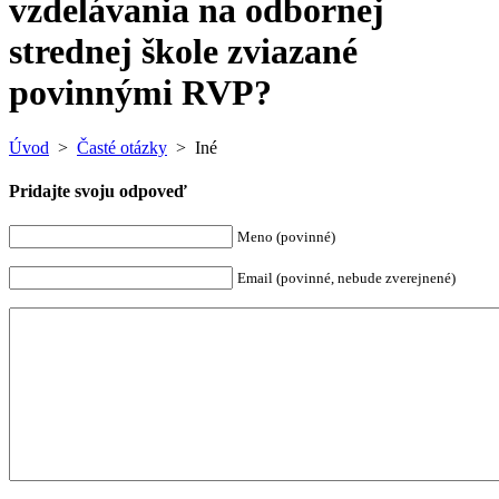
vzdelávania na odbornej
strednej škole zviazané
povinnými RVP?
Úvod
>
Časté otázky
> Iné
Pridajte svoju odpoveď
Meno (povinné)
Email (povinné, nebude zverejnené)